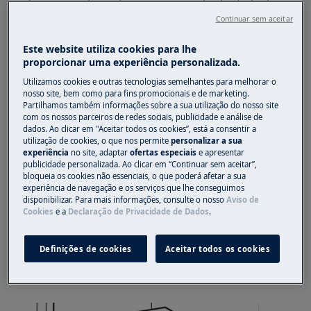
Sempre use luvas de segurança e calçados fechados.
Continuar sem aceitar
Observe que o reparo automático ou não
profissional pode ter consequências de segurança se
Este website utiliza cookies para lhe
proporcionar uma experiência personalizada.
não for feito corretamente
Utilizamos cookies e outras tecnologias semelhantes para melhorar o
I
nterior prateleiras de substituição
nosso site, bem como para fins promocionais e de marketing.
Partilhamos também informações sobre a sua utilização do nosso site
com os nossos parceiros de redes sociais, publicidade e análise de
Existem diferentes tipos de estantes, e a
dados. Ao clicar em "Aceitar todos os cookies”, está a consentir a
descrição e as imagens fornecem suporte para
utilização de cookies, o que nos permite
personalizar a sua
a identificação da estante e o processo de
experiência
no site, adaptar
ofertas especiais
e apresentar
publicidade personalizada. Ao clicar em “Continuar sem aceitar”,
reposição correspondente.
bloqueia os cookies não essenciais, o que poderá afetar a sua
experiência de navegação e os serviços que lhe conseguimos
Prateleiras móveis
disponibilizar. Para mais informações, consulte o nosso
Aviso de
Cookies
e a
Declaração de Privacidade de Dados
.
As paredes do refrigerador são equipadas com
uma série de corrediças para que as prateleiras
Definições de cookies
Aceitar todos os cookies
possam ser retiradas puxando-as e
posicionadas conforme desejado.