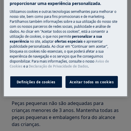
proporcionar uma experiência personalizada.
ATENÇÃO!
RISCO DE PRENSAGEM
Utilizamos cookies e outras tecnologias semelhantes para melhorar o
nosso site, bem como para fins promocionais e de marketing.
Partilhamos também informações sobre a sua utilização do nosso site
com os nossos parceiros de redes sociais, publicidade e análise de
dados. Ao clicar em "Aceitar todos os cookies”, está a consentir a
utilização de cookies, o que nos permite
personalizar a sua
experiência
no site, adaptar
ofertas especiais
e apresentar
Use luvas de proteção se realizar trabalhos de
publicidade personalizada. Ao clicar em “Continuar sem aceitar”,
manutenção ou reparação envolvendo correias.
bloqueia os cookies não essenciais, o que poderá afetar a sua
experiência de navegação e os serviços que lhe conseguimos
disponibilizar. Para mais informações, consulte o nosso
Aviso de
Cookies
e a
Declaração de Privacidade de Dados
.
Definições de cookies
Aceitar todos os cookies
ATENÇÃO!
PERIGO DE ASFIXIA
Peças pequenas não são adequadas para
crianças menores de 3 anos. Mantenha todas as
peças pequenas e embalagens fora do alcance
das crianças.