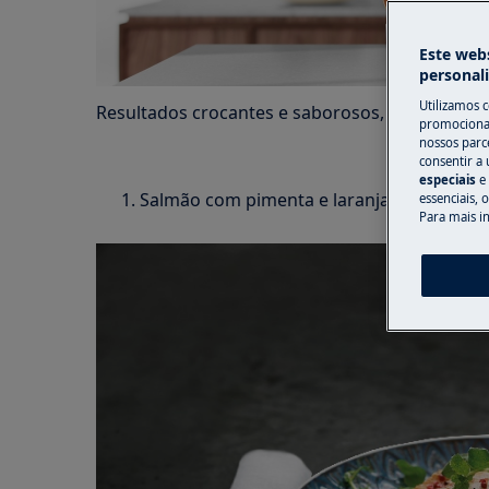
Este webs
personal
Utilizamos 
Resultados crocantes e saborosos, com pouco
promocionai
nossos parce
consentir a 
especiais
e
Salmão com pimenta e laranja
essenciais, 
Para mais i