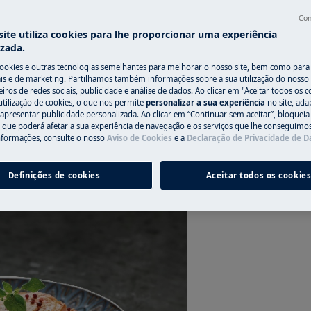
Con
ite utiliza cookies para lhe proporcionar uma experiência
izada.
cookies e outras tecnologias semelhantes para melhorar o nosso site, bem como para 
 ou nenhum óleo.
s e de marketing. Partilhamos também informações sobre a sua utilização do nosso 
iros de redes sociais, publicidade e análise de dados. Ao clicar em "Aceitar todos os co
utilização de cookies, o que nos permite
personalizar a sua experiência
no site, ad
 apresentar publicidade personalizada. Ao clicar em “Continuar sem aceitar”, bloqueia
o que poderá afetar a sua experiência de navegação e os serviços que lhe conseguimos 
nformações, consulte o nosso
Aviso de Cookies
e a
Declaração de Privacidade de 
Definições de cookies
Aceitar todos os cookie