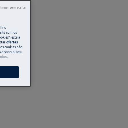
tinuar sem aceitar
fins
site com os
okies”, está a
aptar
ofertas
 os cookies não
disponibilizar.
Dados
.
s