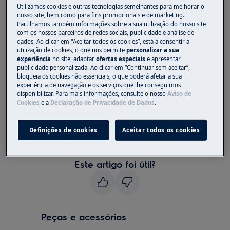
Utilizamos cookies e outras tecnologias semelhantes para melhorar o
nosso site, bem como para fins promocionais e de marketing.
Nos micro-ondas novos, o visor do tempo
Partilhamos também informações sobre a sua utilização do nosso site
desaparece cerca de 2 a 3 minutos após o
com os nossos parceiros de redes sociais, publicidade e análise de
programa ter terminado para poupar
dados. Ao clicar em "Aceitar todos os cookies”, está a consentir a
utilização de cookies, o que nos permite
personalizar a sua
energia.
experiência
no site, adaptar
ofertas especiais
e apresentar
publicidade personalizada. Ao clicar em “Continuar sem aceitar”,
O visor do tempo reaparece quando inicia o
bloqueia os cookies não essenciais, o que poderá afetar a sua
experiência de navegação e os serviços que lhe conseguimos
micro-ondas. Apenas é possível desligar o modo
disponibilizar. Para mais informações, consulte o nosso
Aviso de
de poupança de energia se tal estiver descrito
Cookies
e a
Declaração de Privacidade de Dados
.
no .
Definições de cookies
Aceitar todos os cookies
Descarregue o manual na secção dedicada da
, da
e da
.
AEG
Electrolux
Zanussi
Este artigo foi útil?
Peças e acessórios