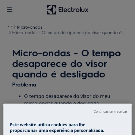
Micro-ondas
Micro-ondas - O tempo desaparece do visor quando é
desligado
Micro-ondas - O tempo
desaparece do visor
quando é desligado
Problema
O tempo desaparece do visor do meu
micro-ondas quando é desligado
O relógio não pode estar ligado
Continuar sem aceitar
permanentemente
Este website utiliza cookies para lhe
proporcionar uma experiência personalizada.
Solução