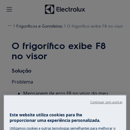
Frigoríficos e Garrafeiras
O frigorífico exibe F8 no visor
O frigorífico exibe F8
no visor
Solução
Problema
Mensagem de erro F8 no visor do meu
frigorífico
Continuar sem aceitar
Aplica-se a
Este website utiliza cookies para lhe
proporcionar uma experiência personalizada.
Frigorífico
Utilizamos cookies e outras tecnologias semelhantes para melhorar o