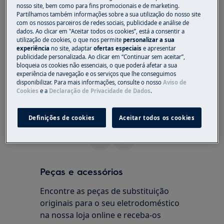
Resolução
nosso site, bem como para fins promocionais e de marketing.
Partilhamos também informações sobre a sua utilização do nosso site
com os nossos parceiros de redes sociais, publicidade e análise de
1. Contacte um centro de assistência
dados. Ao clicar em "Aceitar todos os cookies”, está a consentir a
autorizado.
utilização de cookies, o que nos permite
personalizar a sua
experiência
no site, adaptar
ofertas especiais
e apresentar
A mensagem de erro F8 no visor indica um
publicidade personalizada. Ao clicar em “Continuar sem aceitar”,
bloqueia os cookies não essenciais, o que poderá afetar a sua
problema com o sistema de descongelação.
experiência de navegação e os serviços que lhe conseguimos
disponibilizar. Para mais informações, consulte o nosso
Aviso de
Recomendamos que solicite a visita de um
Cookies
e a
Declaração de Privacidade de Dados
.
técnico de assistência técnica.
Definições de cookies
Aceitar todos os cookies
Este artigo foi útil?
Peças e acessórios
Encontre as peças de substituição
originais para o seu eletrodoméstico
na nossa loja online e receba-os