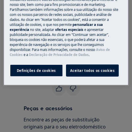
Resolução
nosso site, bem como para fins promocionais e de marketing.
Partilhamos também informações sobre a sua utilização do nosso site
1. Contacte um centro de assistência
com os nossos parceiros de redes sociais, publicidade e análise de
dados. Ao clicar em "Aceitar todos os cookies”, está a consentir a
autorizado.
utilização de cookies, o que nos permite
personalizar a sua
experiência
no site, adaptar
ofertas especiais
e apresentar
A mensagem de erro F3, F4 ou F5 no visor indica
publicidade personalizada. Ao clicar em “Continuar sem aceitar”,
bloqueia os cookies não essenciais, o que poderá afetar a sua
um problema com um sensor de temperatura
experiência de navegação e os serviços que lhe conseguimos
defeituoso.
disponibilizar. Para mais informações, consulte o nosso
Aviso de
Cookies
e a
Declaração de Privacidade de Dados
.
Recomendamos que solicite a visita de um
técnico de assistência técnica.
Definições de cookies
Aceitar todos os cookies
Este artigo foi útil?
Peças e acessórios
Encontre as peças de substituição
originais para o seu eletrodoméstico