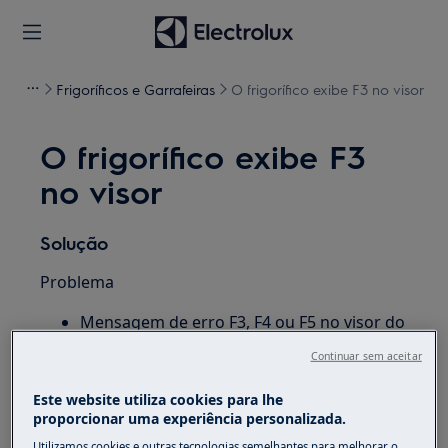
Frigoríficos e Garrafeiras
O frigorífico exibe F3 no visor
O frigorífico exibe F3
no visor
Solução
Problema
Mensagem de erro F3, F4 ou F5 no visor do
meu frigorífico
Continuar sem aceitar
Aplica-se a
Este website utiliza cookies para lhe
proporcionar uma experiência personalizada.
Frigorífico
Utilizamos cookies e outras tecnologias semelhantes para melhorar o