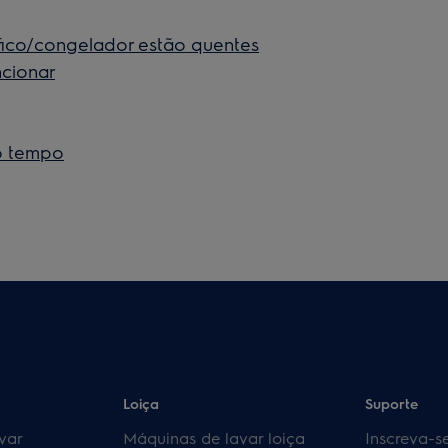
rífico/congelador estão quentes
ncionar
o tempo
Loiça
Suporte
var
Máquinas de lavar loiça
Inscreva-s