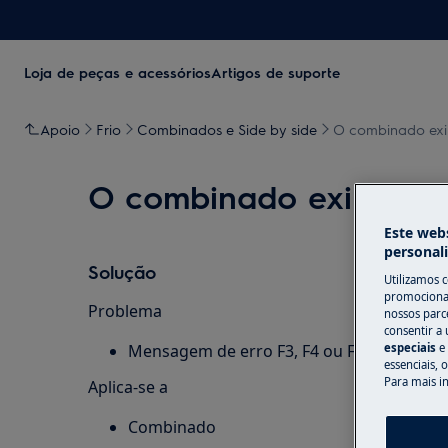
Loja de peças e acessórios
Artigos de suporte
Apoio
Frio
Combinados e Side by side
O combinado exib
O combinado exibe F3 
Este webs
personal
Solução
Utilizamos 
promocionai
Problema
nossos parce
consentir a 
especiais
e
Mensagem de erro F3, F4 ou F5 no visor
essenciais, 
Para mais i
Aplica-se a
Combinado