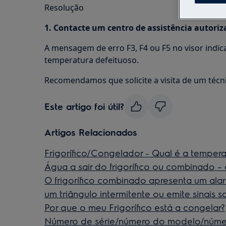
Resolução
1. Contacte um centro de assistência autoriz
A mensagem de erro F3, F4 ou F5 no visor ind
temperatura defeituoso.
Recomendamos que solicite a visita de um técni
Este artigo foi útil?
Artigos Relacionados
Frigorífico/Congelador - Qual é a tempera
Água a sair do frigorífico ou combinado –
O frigorífico combinado apresenta um alar
um triângulo intermitente ou emite sinais 
Por que o meu Frigorífico está a congelar?
Número de série/número do modelo/núme