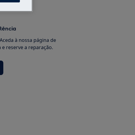
stência
Aceda à nossa página de
a e reserve a reparação.