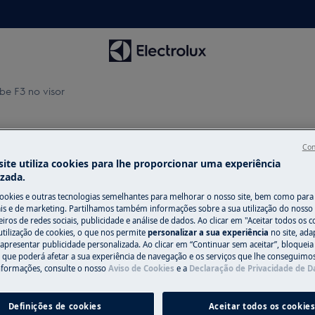
e F3 no visor
no visor
Con
ite utiliza cookies para lhe proporcionar uma experiência
izada.
cookies e outras tecnologias semelhantes para melhorar o nosso site, bem como para 
Peças e acessó
s e de marketing. Partilhamos também informações sobre a sua utilização do nosso 
iros de redes sociais, publicidade e análise de dados. Ao clicar em "Aceitar todos os co
Encontre as peças 
utilização de cookies, o que nos permite
personalizar a sua experiência
no site, ad
 apresentar publicidade personalizada. Ao clicar em “Continuar sem aceitar”, bloqueia
 do meu combinado
seu eletrodomésti
o que poderá afetar a sua experiência de navegação e os serviços que lhe conseguimos 
os diretamente em
nformações, consulte o nosso
Aviso de Cookies
e a
Declaração de Privacidade de 
Definições de cookies
Aceitar todos os cookie
Para a loja onli