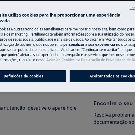
Para a loja onli
Con
ite utiliza cookies para lhe proporcionar uma experiência
izada.
cookies e outras tecnologias semelhantes para melhorar o nosso site, bem como para 
Precisa de assi
s e de marketing. Partilhamos também informações sobre a sua utilização do nosso 
iros de redes sociais, publicidade e análise de dados. Ao clicar em "Aceitar todos os co
do manual de utilizador do seu
utilização de cookies, o que nos permite
personalizar a sua experiência
Não se preocupe. 
no site, ad
ação ou manutenção.
 apresentar publicidade personalizada. Ao clicar em “Continuar sem aceitar”, bloqueia
assistência técnic
o que poderá afetar a sua experiência de navegação e os serviços que lhe conseguimos 
nformações, consulte o nosso
Aviso de Cookies
e a
Declaração de Privacidade de 
Marcar serviço
Definições de cookies
Aceitar todos os cookie
Encontre o seu
anutenção, desative o aparelho e
Resolva problemas
documentação sob