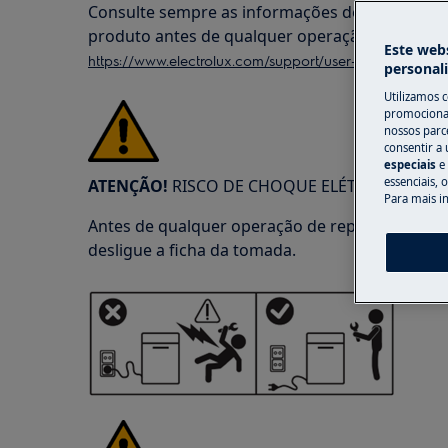
Consulte sempre as informações de segurança 
produto antes de qualquer operação de repar
Este webs
https://www.electrolux.com/support/user-manuals/
personal
Utilizamos 
promocionai
nossos parce
consentir a 
especiais
e
essenciais, 
ATENÇÃO!
RISCO DE CHOQUE ELÉTRICO
Para mais i
Antes de qualquer operação de reparação ou m
desligue a ficha da tomada.