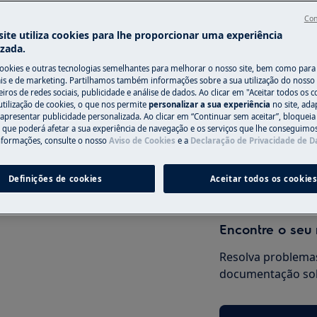
do manual de utilizador do seu
Con
ação ou manutenção.
ite utiliza cookies para lhe proporcionar uma experiência
izada.
Precisa de assi
cookies e outras tecnologias semelhantes para melhorar o nosso site, bem como para 
s e de marketing. Partilhamos também informações sobre a sua utilização do nosso 
Não se preocupe. 
iros de redes sociais, publicidade e análise de dados. Ao clicar em "Aceitar todos os co
utilização de cookies, o que nos permite
personalizar a sua experiência
no site, ad
assistência técnic
 apresentar publicidade personalizada. Ao clicar em “Continuar sem aceitar”, bloqueia
o que poderá afetar a sua experiência de navegação e os serviços que lhe conseguimos 
nformações, consulte o nosso
Aviso de Cookies
e a
Declaração de Privacidade de 
Marcar serviço
anutenção, desative o aparelho e
Definições de cookies
Aceitar todos os cookie
Encontre o seu
Resolva problemas
documentação sob