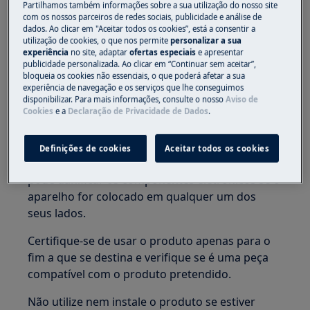
Partilhamos também informações sobre a sua utilização do nosso site
peças pequenas e embalagens fora do alcance
com os nossos parceiros de redes sociais, publicidade e análise de
das crianças.
dados. Ao clicar em "Aceitar todos os cookies”, está a consentir a
utilização de cookies, o que nos permite
personalizar a sua
Apenas adultos devem usar ou instalar o
experiência
no site, adaptar
ofertas especiais
e apresentar
publicidade personalizada. Ao clicar em “Continuar sem aceitar”,
produto.
bloqueia os cookies não essenciais, o que poderá afetar a sua
experiência de navegação e os serviços que lhe conseguimos
Antes de qualquer operação de manutenção,
disponibilizar. Para mais informações, consulte o nosso
Aviso de
desligue o fornecimento de água ao aparelho.
Cookies
e a
Declaração de Privacidade de Dados
.
Esvazie sempre o aparelho de toda a água.
Qualquer manutenção deve ser realizada com o
Definições de cookies
Aceitar todos os cookies
aparelho na posição vertical. A água residual
pode danificar os componentes eletrónicos se o
aparelho for colocado em qualquer um dos
seus lados.
Certifique-se de usar o produto apenas para o
fim a que se destina e verifique se é uma peça
compatível com o produto pretendido.
Não utilize nem instale o produto se estiver