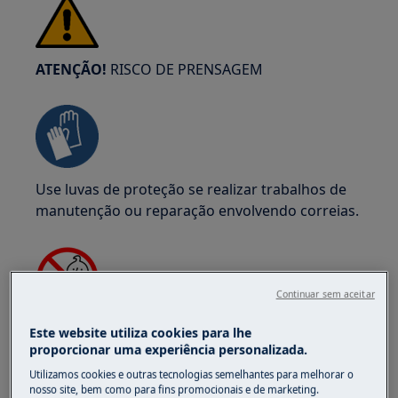
ATENÇÃO!
RISCO DE PRENSAGEM
Use luvas de proteção se realizar trabalhos de
manutenção ou reparação envolvendo correias.
Continuar sem aceitar
ATENÇÃO!
PERIGO DE ASFIXIA
Este website utiliza cookies para lhe
proporcionar uma experiência personalizada.
Peças pequenas não são adequadas para
Utilizamos cookies e outras tecnologias semelhantes para melhorar o
crianças menores de 3 anos. Mantenha todas as
nosso site, bem como para fins promocionais e de marketing.