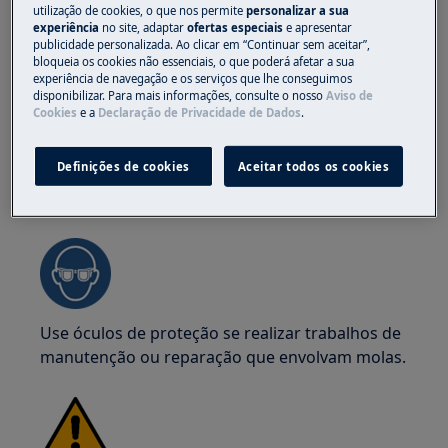
los. Utilize sempre luvas de proteção e calçado
utilização de cookies, o que nos permite
personalizar a sua
de segurança. Use luvas de proteção em todos
experiência
no site, adaptar
ofertas especiais
e apresentar
publicidade personalizada. Ao clicar em “Continuar sem aceitar”,
os momentos para se proteger de cortes
bloqueia os cookies não essenciais, o que poderá afetar a sua
provenientes de arestas afiadas.
experiência de navegação e os serviços que lhe conseguimos
disponibilizar. Para mais informações, consulte o nosso
Aviso de
Cookies
e a
Declaração de Privacidade de Dados
.
Definições de cookies
Aceitar todos os cookies
AVISO!
RISCO DE LESÃO OCULAR
Use óculos de proteção se realizar trabalhos de
manutenção ou reparação que envolvam molas.