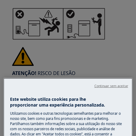
ATENÇÃO!
RISCO DE LESÃO
Continuar sem aceitar
Este website utiliza cookies para lhe
proporcionar uma experiência personalizada.
Tenha sempre cuidado ao mover
Utilizamos cookies e outras tecnologias semelhantes para melhorar o
nosso site, bem como para fins promocionais e de marketing.
eletrodomésticos. Para os aparelhos pesados é
Partilhamos também informações sobre a sua utilização do nosso site
mais seguro que sejam duas pessoas a movê-
com os nossos parceiros de redes sociais, publicidade e análise de
dados. Ao clicar em "Aceitar todos os cookies”, está a consentir a