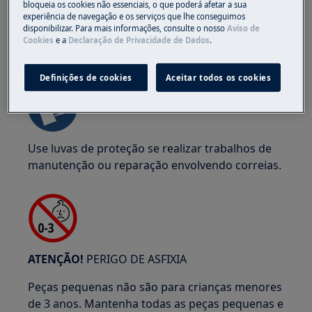
bloqueia os cookies não essenciais, o que poderá afetar a sua
experiência de navegação e os serviços que lhe conseguimos
disponibilizar. Para mais informações, consulte o nosso
Aviso de
Cookies
e a
Declaração de Privacidade de Dados
.
ATENÇÃO!
RISCO DE PRENSAGEM
Definições de cookies
Aceitar todos os cookies
Use luvas de proteção se realizar trabalhos de
manutenção ou reparação envolvendo correias.
ATENÇÃO!
PERIGO DE ASFIXIA
Peças pequenas não são para crianças menores
de 3 anos. Mantenha todas as peças pequenas e