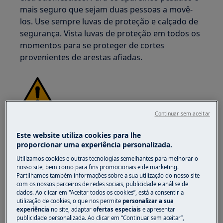
mais seguro que sejam duas pessoas a movê-
los. Use sempre luvas de proteção e calçado de
segurança. Vista luvas de proteção em todos os
momentos para se proteger de cortes
provenientes de arestas afiadas.
Continuar sem aceitar
AVISO!
RISCO DE LESÃO OCULAR
Este website utiliza cookies para lhe
proporcionar uma experiência personalizada.
Utilizamos cookies e outras tecnologias semelhantes para melhorar o
nosso site, bem como para fins promocionais e de marketing.
Partilhamos também informações sobre a sua utilização do nosso site
com os nossos parceiros de redes sociais, publicidade e análise de
Use óculos de proteção se realizar trabalhos de
dados. Ao clicar em "Aceitar todos os cookies”, está a consentir a
manutenção ou reparação que envolvam molas.
utilização de cookies, o que nos permite
personalizar a sua
experiência
no site, adaptar
ofertas especiais
e apresentar
publicidade personalizada. Ao clicar em “Continuar sem aceitar”,