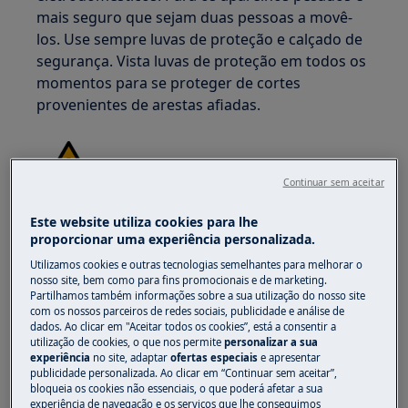
mais seguro que sejam duas pessoas a movê-
los. Use sempre luvas de proteção e calçado de
segurança. Vista luvas de proteção em todos os
momentos para se proteger de cortes
provenientes de arestas afiadas.
Continuar sem aceitar
AVISO!
RISCO DE LESÃO OCULAR
Este website utiliza cookies para lhe
proporcionar uma experiência personalizada.
Utilizamos cookies e outras tecnologias semelhantes para melhorar o
nosso site, bem como para fins promocionais e de marketing.
Partilhamos também informações sobre a sua utilização do nosso site
com os nossos parceiros de redes sociais, publicidade e análise de
dados. Ao clicar em "Aceitar todos os cookies”, está a consentir a
Use óculos de proteção se realizar trabalhos de
utilização de cookies, o que nos permite
personalizar a sua
experiência
no site, adaptar
ofertas especiais
e apresentar
manutenção ou reparação que envolvam molas.
publicidade personalizada. Ao clicar em “Continuar sem aceitar”,
bloqueia os cookies não essenciais, o que poderá afetar a sua
experiência de navegação e os serviços que lhe conseguimos