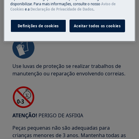
disponibilizar. Para mais informações, consulte o nosso
Aviso de
Cookies
e a
Declaração de Privacidade de Dados
.
ATENÇÃO!
RISCO DE PRENSAGEM
Definições de cookies
Aceitar todos os cookies
Use luvas de proteção se realizar trabalhos de
manutenção ou reparação envolvendo correias.
ATENÇÃO!
PERIGO DE ASFIXIA
Peças pequenas não são adequadas para
crianças menores de 3 anos. Mantenha todas as