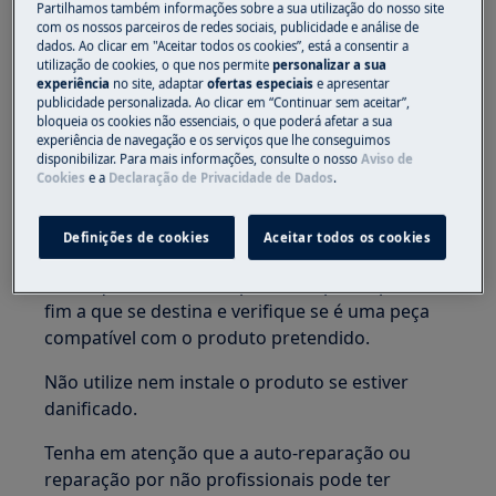
Apenas adultos devem usar ou instalar o
Partilhamos também informações sobre a sua utilização do nosso site
com os nossos parceiros de redes sociais, publicidade e análise de
produto.
dados. Ao clicar em "Aceitar todos os cookies”, está a consentir a
utilização de cookies, o que nos permite
personalizar a sua
Antes de qualquer operação de manutenção,
experiência
no site, adaptar
ofertas especiais
e apresentar
publicidade personalizada. Ao clicar em “Continuar sem aceitar”,
desligue o fornecimento de água ao aparelho.
bloqueia os cookies não essenciais, o que poderá afetar a sua
Esvazie sempre o aparelho de toda a água.
experiência de navegação e os serviços que lhe conseguimos
Qualquer manutenção deve ser realizada com o
disponibilizar. Para mais informações, consulte o nosso
Aviso de
Cookies
e a
Declaração de Privacidade de Dados
.
aparelho na posição vertical. A água residual
pode danificar os componentes eletrónicos se o
aparelho for colocado de lado.
Definições de cookies
Aceitar todos os cookies
Certifique-se de usar o produto apenas para o
fim a que se destina e verifique se é uma peça
compatível com o produto pretendido.
Não utilize nem instale o produto se estiver
danificado.
Tenha em atenção que a auto-reparação ou
reparação por não profissionais pode ter