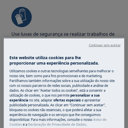
Use luvas de segurança se realizar trabalhos de
manutenção ou reparação envolvendo correias.
Continuar sem aceitar
Este website utiliza cookies para lhe
proporcionar uma experiência personalizada.
Utilizamos cookies e outras tecnologias semelhantes para melhorar o
nosso site, bem como para fins promocionais e de marketing.
ATENÇÃO!
PERIGO DE ASFIXIA
Partilhamos também informações sobre a sua utilização do nosso site
com os nossos parceiros de redes sociais, publicidade e análise de
Peças pequenas não são adequadas para
dados. Ao clicar em "Aceitar todos os cookies”, está a consentir a
utilização de cookies, o que nos permite
personalizar a sua
crianças menores de 3 anos. Mantenha todas as
experiência
no site, adaptar
ofertas especiais
e apresentar
peças pequenas e embalagens fora do alcance
publicidade personalizada. Ao clicar em “Continuar sem aceitar”,
bloqueia os cookies não essenciais, o que poderá afetar a sua
das crianças.
experiência de navegação e os serviços que lhe conseguimos
disponibilizar. Para mais informações, consulte o nosso
Aviso de
Apenas adultos devem usar ou instalar o
Cookies
e a
Declaração de Privacidade de Dados
.