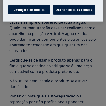
produto.
Definições de cookies
Aceitar todos os cookies
Antes de qualquer operação de manutenção,
desligue o fornecimento de água ao aparelho.
Esvazie sempre o aparelho de toda a água.
Qualquer manutenção deve ser realizada com o
aparelho na posição vertical. A água residual
pode danificar os componentes eletrónicos se o
aparelho for colocado em qualquer um dos
seus lados.
Certifique-se de usar o produto apenas para o
fim a que se destina e verifique se é uma peça
compatível com o produto pretendido.
Não utilize nem instale o produto se estiver
danificado.
Por favor, note que a auto-reparação ou
reparação por não profissionais pode ter