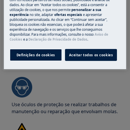
mais seguro que sejam duas pessoas a movê-
dados. Ao clicar em "Aceitar todos os cookies”, está a consentir a
los. Use sempre luvas de proteção e calçado de
utilização de cookies, o que nos permite
personalizar a sua
segurança. Use luvas de proteção em todos os
experiência
no site, adaptar
ofertas especiais
e apresentar
publicidade personalizada. Ao clicar em “Continuar sem aceitar”,
momentos para se proteger de cortes
bloqueia os cookies não essenciais, o que poderá afetar a sua
provenientes de arestas afiadas.
experiência de navegação e os serviços que lhe conseguimos
disponibilizar. Para mais informações, consulte o nosso
Aviso de
Cookies
e a
Declaração de Privacidade de Dados
.
Definições de cookies
Aceitar todos os cookies
AVISO!
RISCO DE LESÃO OCULAR
Use óculos de proteção se realizar trabalhos de
manutenção ou reparação que envolvam molas.