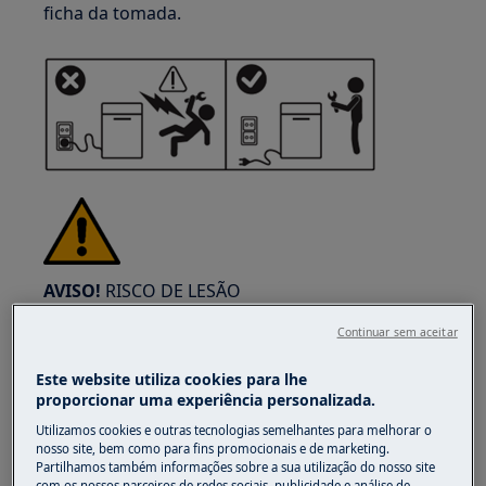
ficha da tomada.
AVISO!
RISCO DE LESÃO
Continuar sem aceitar
Este website utiliza cookies para lhe
proporcionar uma experiência personalizada.
Utilizamos cookies e outras tecnologias semelhantes para melhorar o
Tenha sempre cuidado ao mover
nosso site, bem como para fins promocionais e de marketing.
eletrodomésticos. Para os aparelhos pesados é
Partilhamos também informações sobre a sua utilização do nosso site
com os nossos parceiros de redes sociais, publicidade e análise de