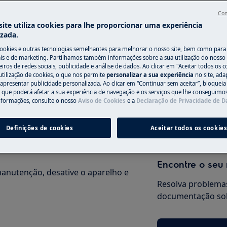
Con
ite utiliza cookies para lhe proporcionar uma experiência
izada.
Precisa de assi
cookies e outras tecnologias semelhantes para melhorar o nosso site, bem como para 
s e de marketing. Partilhamos também informações sobre a sua utilização do nosso 
do manual de utilizador do seu
Não se preocupe. 
iros de redes sociais, publicidade e análise de dados. Ao clicar em "Aceitar todos os co
ação ou manutenção.
utilização de cookies, o que nos permite
personalizar a sua experiência
no site, ad
assistência técnic
 apresentar publicidade personalizada. Ao clicar em “Continuar sem aceitar”, bloqueia
o que poderá afetar a sua experiência de navegação e os serviços que lhe conseguimos 
nformações, consulte o nosso
Aviso de Cookies
e a
Declaração de Privacidade de 
Marcar serviço
Definições de cookies
Aceitar todos os cookie
Encontre o seu
anutenção, desative o aparelho e
Resolva problemas
documentação sob