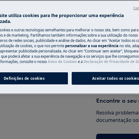
Con
do manual de utilizador do seu
ite utiliza cookies para lhe proporcionar uma experiência
izada.
ação ou manutenção.
Precisa de assi
cookies e outras tecnologias semelhantes para melhorar o nosso site, bem como para 
s e de marketing. Partilhamos também informações sobre a sua utilização do nosso 
Não se preocupe. 
iros de redes sociais, publicidade e análise de dados. Ao clicar em "Aceitar todos os co
utilização de cookies, o que nos permite
personalizar a sua experiência
no site, ad
assistência técnic
 apresentar publicidade personalizada. Ao clicar em “Continuar sem aceitar”, bloqueia
o que poderá afetar a sua experiência de navegação e os serviços que lhe conseguimos 
nformações, consulte o nosso
Aviso de Cookies
e a
Declaração de Privacidade de 
Marcar serviço
Definições de cookies
Aceitar todos os cookie
anutenção, desative o aparelho e
Encontre o seu
Resolva problemas
documentação sob