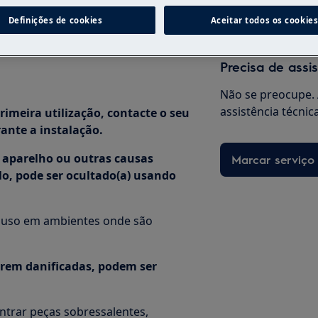
Definições de cookies
Aceitar todos os cookie
parelho, contacte o seu
Precisa de assi
Não se preocupe. 
assistência técnic
primeira utilização, contacte o seu
rante a instalação.
 aparelho ou outras causas
Marcar serviço
lo, pode ser ocultado(a) usando
a uso em ambientes onde são
verem danificadas, podem ser
ontrar peças sobressalentes,