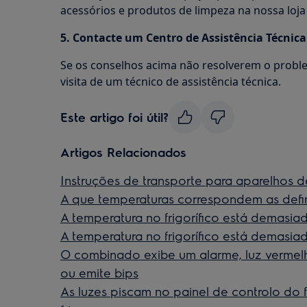
acessórios e produtos de limpeza na nossa loja 
5. Contacte um Centro de Assistência Técnic
Se os conselhos acima não resolverem o probl
visita de um técnico de assistência técnica.
Este artigo foi útil?
Artigos Relacionados
Instruções de transporte para aparelhos d
A que temperaturas correspondem as defi
A temperatura no frigorífico está demasia
A temperatura no frigorífico está demasiad
O combinado exibe um alarme, luz vermelha
ou emite bips
As luzes piscam no painel de controlo do fri