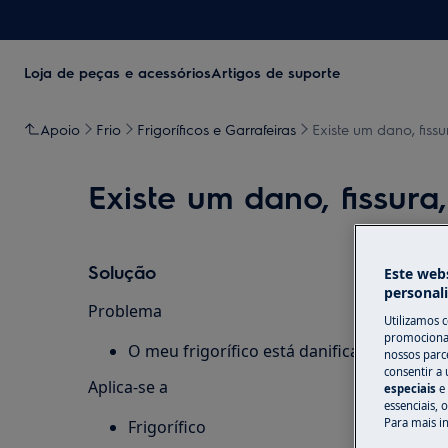
Loja de peças e acessórios
Artigos de suporte
Apoio
Frio
Frigoríficos e Garrafeiras
Existe um dano, fissu
Existe um dano, fissura,
Solução
Este webs
personal
Problema
Utilizamos 
promocionai
O meu frigorífico está danificado.
nossos parce
consentir a 
Aplica-se a
especiais
e
essenciais, 
Para mais i
Frigorífico