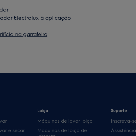
ador
ador Electrolux à aplicação
ifício na garrafeira
Loiça
Suporte
var
Máquinas de lavar loiça
Inscreva-s
var e secar
Máquinas de loiça de
Assistênci
integrar