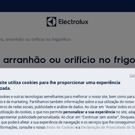
ra, arranhão ou orifício no frigorífico
 arranhão ou orifício no frigo
Con
ite utiliza cookies para lhe proporcionar uma experiência
Peças e acessó
izada.
cookies e outras tecnologias semelhantes para melhorar o nosso site, bem como para 
Encontre as peças 
s e de marketing. Partilhamos também informações sobre a sua utilização do nosso 
seu eletrodomésti
iros de redes sociais, publicidade e análise de dados. Ao clicar em "Aceitar todos os co
utilização de cookies, o que nos permite
personalizar a sua experiência
no site, ad
os diretamente em
 apresentar publicidade personalizada. Ao clicar em “Continuar sem aceitar”, bloqueia
o que poderá afetar a sua experiência de navegação e os serviços que lhe conseguimos 
nformações, consulte o nosso
Aviso de Cookies
e a
Declaração de Privacidade de 
Para a loja onli