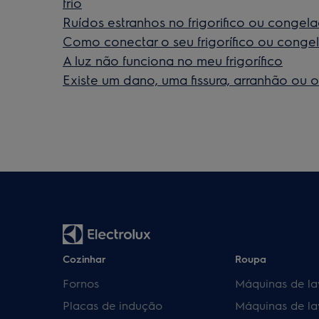
frio
Ruídos estranhos no frigorifico ou congel
Como conectar o seu frigorífico ou congel
A luz não funciona no meu frigorífico
Existe um dano, uma fissura, arranhão ou or
Cozinhar
Roupa
Fornos
Máquinas de la
Placas de indução
Máquinas de la