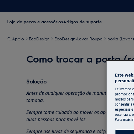
Loja de peças e acessórios
Artigos de suporte
Apoio
EcoDesign
EcoDesign-Lavar Roupa
porta (Lavar 
Como trocar a porta (s
Este webs
Solução
personal
Utilizamos 
Antes de qualquer operação de manutenção, desligue
promocionai
tomada.
nossos parce
consentir a 
especiais
e
Sempre tome cuidado ao mover os aparelhos, para 
essenciais, 
duas pessoas para movê-los.
Para mais i
Sempre use luvas de segurança e calçados fechados