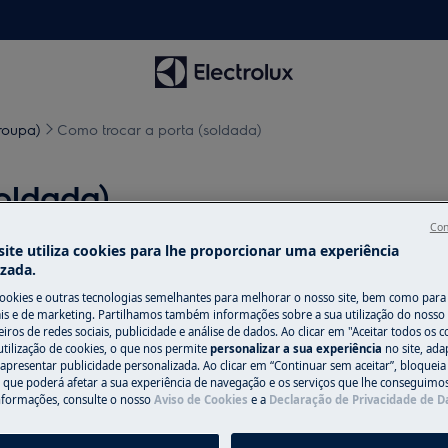
roupa)
Como trocar a porta (soldada)
oldada)
Con
ite utiliza cookies para lhe proporcionar uma experiência
izada.
cookies e outras tecnologias semelhantes para melhorar o nosso site, bem como para 
 o aparelho e retire a ficha da
s e de marketing. Partilhamos também informações sobre a sua utilização do nosso 
iros de redes sociais, publicidade e análise de dados. Ao clicar em "Aceitar todos os co
utilização de cookies, o que nos permite
personalizar a sua experiência
no site, ad
 apresentar publicidade personalizada. Ao clicar em “Continuar sem aceitar”, bloqueia
os aparelhos pesados são necessárias
o que poderá afetar a sua experiência de navegação e os serviços que lhe conseguimos 
nformações, consulte o nosso
Aviso de Cookies
e a
Declaração de Privacidade de 
.