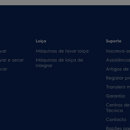
Loiça
Suporte
var
Máquinas de lavar loiça
Inscreva-s
var e secar
Máquinas de loiça de
Assistênci
integrar
car
Artigos de
Registar p
Transferir 
Garantia
Centros de
Técnica
Contacto
Razões pa