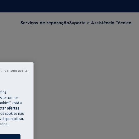
Serviços de reparação
Suporte e Assistência Técnica
tinuar sem aceitar
fins
site com os
okies”, está a
aptar
ofertas
 os cookies não
disponibilizar.
Dados
.