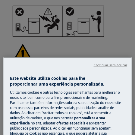
Continuar sem aceitar
AVISO!
RISCO DE LESÃO
Este website utiliza cookies para lhe
proporcionar uma experiência personalizada.
Utilizamos cookies e outras tecnologias semelhantes para melhorar o
nosso site, bem como para fins promocionais e de marketing.
Partilhamos também informações sobre a sua utilização do nosso site
com os nossos parceiros de redes sociais, publicidade e análise de
Tenha sempre cuidado ao mover
dados. Ao clicar em "Aceitar todos os cookies”, está a consentir a
eletrodomésticos. Para os aparelhos pesados é
utilização de cookies, o que nos permite
personalizar a sua
experiência
no site, adaptar
ofertas especiais
e apresentar
mais seguro que duas pessoas os movam. Use
publicidade personalizada. Ao clicar em “Continuar sem aceitar”,
sempre luvas de proteção e calçado de
bloqueia os cookies não essenciais, o que poderá afetar a sua