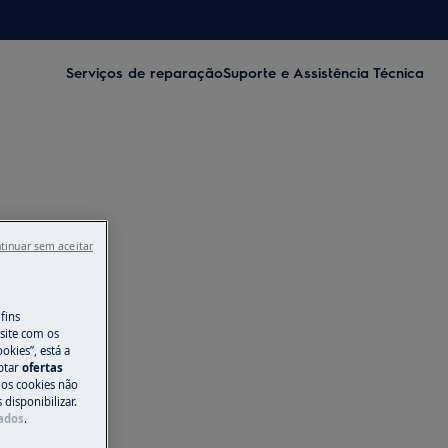
Serviços de reparação
Suporte e Assistência Técnica
tinuar sem aceitar
fins
site com os
okies”, está a
aptar
ofertas
 os cookies não
disponibilizar.
Dados
.