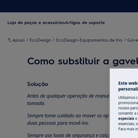
Loja de peças e acessórios
Artigos de suporte
Apoio
EcoDesign
EcoDesign-Equipamentos de frio
Gavet
Como substituir a gavet
Este webs
Solução
personal
Antes de qualquer operação de manutenção, desligue
Utilizamos 
tomada.
promocionai
nossos parce
consentir a 
Sempre tome cuidado ao mover os aparelhos, para 
especiais
e
duas pessoas para movê-los.
essenciais, 
Para mais i
Sempre use luvas de segurança e calçados fechados