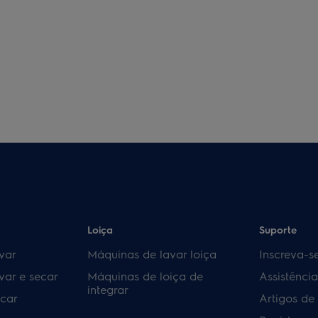
Loiça
Suporte
var
Máquinas de lavar loiça
Inscreva-s
var e secar
Máquinas de loiça de
Assistênci
integrar
car
Artigos de