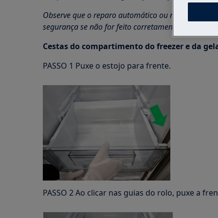
Observe que o reparo automático ou não profission
segurança se não for feito corretamente
Cestas do compartimento do freezer e da gel
PASSO 1 Puxe o estojo para frente.
PASSO 2 Ao clicar nas guias do rolo, puxe a fre