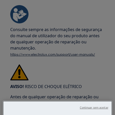
Consulte sempre as informações de segurança
do manual de utilizador do seu produto antes
de qualquer operação de reparação ou
manutenção.
https://www.electrolux.com/support/user-manuals/
AVISO!
RISCO DE CHOQUE ELÉTRICO
Antes de qualquer operação de reparação ou
manutenção, desative o aparelho e desligue a
Continuar sem aceitar
ficha da tomada.