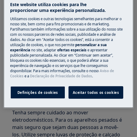
Este website utiliza cookies para lhe
proporcionar uma experiência personalizada.
Utilizamos cookies e outras tecnologias semelhantes para melhorar o
nosso site, bem como para fins promocionais e de marketing.
Partilhamos também informações sobre a sua utilização do nosso site
com os nossos parceiros de redes sociais, publicidade e análise de
dados. Ao clicar em "Aceitar todos os cookies”, está a consentir a
utilização de cookies, o que nos permite
personalizar a sua
experiência
no site, adaptar
ofertas especiais
e apresentar
publicidade personalizada. Ao clicar em “Continuar sem aceitar”,
bloqueia os cookies não essenciais, o que poderá afetar a sua
experiência de navegação e os serviços que lhe conseguimos
AVISO!
RISCO DE LESÃO
disponibilizar. Para mais informações, consulte o nosso
Aviso de
Cookies
e a
Declaração de Privacidade de Dados
.
Definições de cookies
Aceitar todos os cookies
Tenha sempre cuidado ao mover
eletrodomésticos. Para os aparelhos pesados é
mais seguro que sejam duas pessoas a movê-
los. Utilize sempre luvas de proteção e calçado