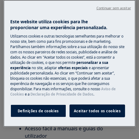
Aplica-se a
Continuar sem aceitar
todos os eletrodomésticos Electrolux
Este website utiliza cookies para lhe
proporcionar uma experiência personalizada.
Solução
Utilizamos cookies e outras tecnologias semelhantes para melhorar o
nosso site, bem como para fins promocionais e de marketing.
Partilhamos também informações sobre a sua utilização do nosso site
Para manter a visibilidade do estado da
com os nossos parceiros de redes sociais, publicidade e análise de
garantia, por favor regista o teu
dados. Ao clicar em "Aceitar todos os cookies”, está a consentir a
utilização de cookies, o que nos permite
personalizar a sua
eletrodoméstico:
experiência
no site, adaptar
ofertas especiais
e apresentar
publicidade personalizada. Ao clicar em “Continuar sem aceitar”,
Regista o teu eletrodoméstico | Electrolux Loja Online
bloqueia os cookies não essenciais, o que poderá afetar a sua
experiência de navegação e os serviços que lhe conseguimos
Por que registrar os produtos?
disponibilizar. Para mais informações, consulte o nosso
Aviso de
Cookies
e a
Declaração de Privacidade de Dados
.
Inscreve-te no MyElectrolux para teres tudo o
que precisas num só lugar.
Definições de cookies
Aceitar todos os cookies
Suporte e assistência técnica mais fluídos
Acesso fácil a manuais e guias do
utilizador