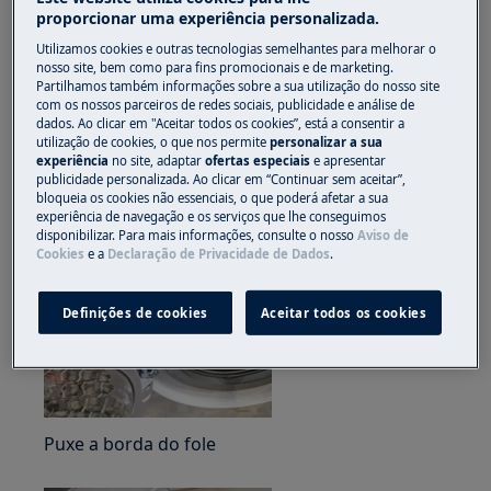
proporcionar uma experiência personalizada.
Sempre use luvas de segurança e calçados fechados.
Utilizamos cookies e outras tecnologias semelhantes para melhorar o
nosso site, bem como para fins promocionais e de marketing.
Observe que o reparo automático ou não
Partilhamos também informações sobre a sua utilização do nosso site
com os nossos parceiros de redes sociais, publicidade e análise de
profissional pode ter consequências de segurança se
dados. Ao clicar em "Aceitar todos os cookies”, está a consentir a
não for feito corretamente
utilização de cookies, o que nos permite
personalizar a sua
experiência
no site, adaptar
ofertas especiais
e apresentar
publicidade personalizada. Ao clicar em “Continuar sem aceitar”,
Como desmontar e montar o bloqueio de segurança
bloqueia os cookies não essenciais, o que poderá afetar a sua
da porta
experiência de navegação e os serviços que lhe conseguimos
disponibilizar. Para mais informações, consulte o nosso
Aviso de
Cookies
e a
Declaração de Privacidade de Dados
.
Definições de cookies
Aceitar todos os cookies
Puxe a borda do fole