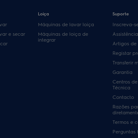
Loiça
Suporte
var
Máquinas de lavar loiça
Inscreva-s
var e secar
Máquinas de loiça de
Assistênci
integrar
car
Artigos de
Registar p
Transferir 
Garantia
Centros de
Técnica
Contacto
Razões pa
diretamente
Termos e c
Perguntas 