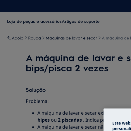
Loja de peças e acessórios
Artigos de suporte
Apoio
Roupa
Máquinas de lavar e secar
A máquina de l
A máquina de lavar e 
bips/pisca 2 vezes
Solução
Problema:
A máquina de lavar e secar exibe a mens
bipes
ou
2 piscadas
. Indica problemas 
Este webs
A máquina de lavar e secar não drena
personal