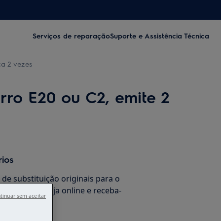
Serviços de reparação
Suporte e Assistência Técnica
ca 2 vezes
ro E20 ou C2, emite 2
rios
de substituição originais para o
co na nossa loja online e receba-
tinuar sem aceitar
 sua casa.