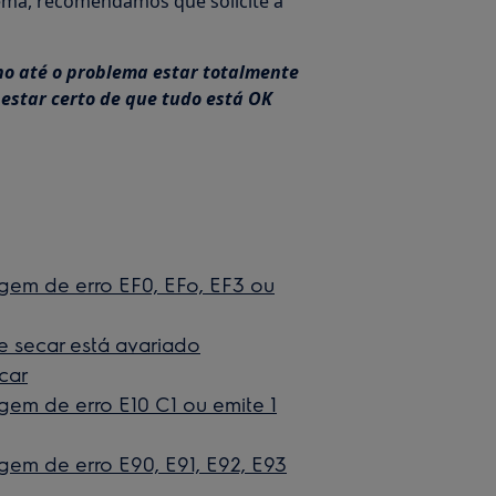
ema, recomendamos que solicite a
ho até o problema estar totalmente
é estar certo de que tudo está OK
gem de erro EF0, EFo, EF3 ou
e secar está avariado
car
gem de erro E10 C1 ou emite 1
gem de erro E90, E91, E92, E93