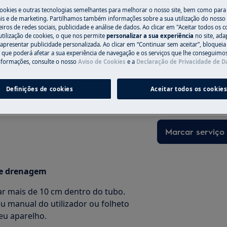
cookies e outras tecnologias semelhantes para melhorar o nosso site, bem como para 
Para a loja onli
 ao bloqueio da bomba de
s e de marketing. Partilhamos também informações sobre a sua utilização do nosso 
iros de redes sociais, publicidade e análise de dados. Ao clicar em "Aceitar todos os co
utilização de cookies, o que nos permite
personalizar a sua experiência
no site, ad
 apresentar publicidade personalizada. Ao clicar em “Continuar sem aceitar”, bloqueia
o que poderá afetar a sua experiência de navegação e os serviços que lhe conseguimos 
nformações, consulte o nosso
Aviso de Cookies
e a
Declaração de Privacidade de 
Precisa de assi
Não se preocupe. 
ontal (integrada e independente)
Definições de cookies
Aceitar todos os cookie
assistência técnic
uperior
Marcar serviço
de drenagem
r mais de 10 cm dentro do tubo.
eu manual do utilizador ou folheto
eu aparelho.