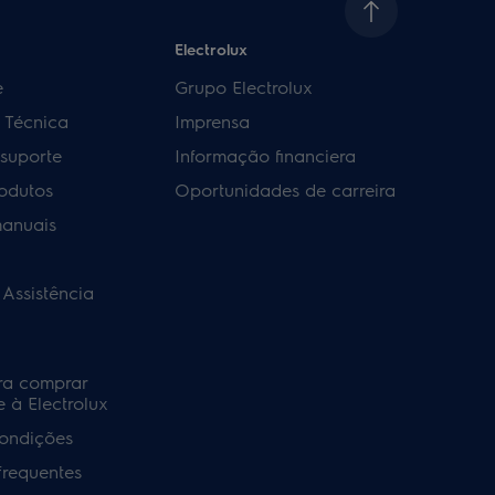
Electrolux
e
Grupo Electrolux
a Técnica
Imprensa
 suporte
Informação financiera
rodutos
Oportunidades de carreira
manuais
 Assistência
ra comprar
 à Electrolux
ondições
frequentes