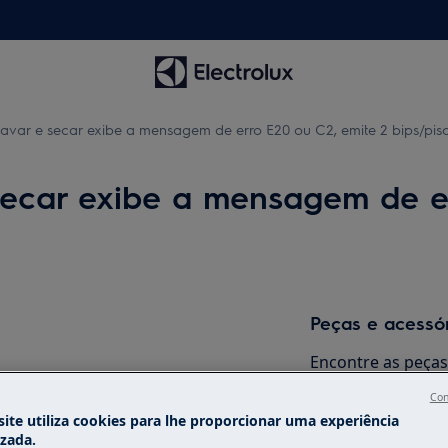
avar e secar exibe a mensagem de erro E20 ou C2, emite 2 bips/pis
secar exibe a mensagem de er
Peças e acessó
Encontre as peças 
agem de erro
E20
ou
C2
, emite
2
seu eletrodomésti
Con
de bombeamento.
os diretamente em
ite utiliza cookies para lhe proporcionar uma experiência
izada.