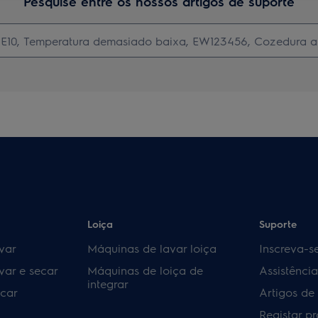
Pesquise entre os nossos artigos de suporte
Loiça
Suporte
var
Máquinas de lavar loiça
Inscreva-s
var e secar
Máquinas de loiça de
Assistênci
integrar
car
Artigos de
Registar p