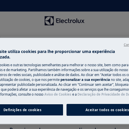
a
Con
ite utiliza cookies para lhe proporcionar uma experiência
izada.
cookies e outras tecnologias semelhantes para melhorar o nosso site, bem como para 
s e de marketing. Partilhamos também informações sobre a sua utilização do nosso 
iros de redes sociais, publicidade e análise de dados. Ao clicar em "Aceitar todos os co
cessórios para máquinas de l
utilização de cookies, o que nos permite
personalizar a sua experiência
no site, ad
 apresentar publicidade personalizada. Ao clicar em “Continuar sem aceitar”, bloqueia
o que poderá afetar a sua experiência de navegação e os serviços que lhe conseguimos 
nformações, consulte o nosso
Aviso de Cookies
e a
Declaração de Privacidade de 
Definições de cookies
Aceitar todos os cookie